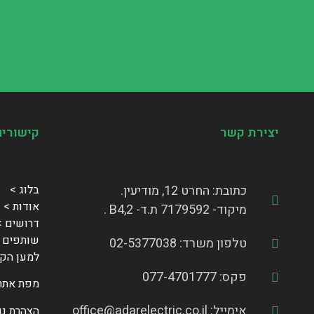
יצירת קשר
קישורים
כתובת: החרט 12, מודיעין.
בלוג >
אודות >
מיקוד- 7179592 ת.ד- B4,2 .
דרושים >
שותפים ע
טלפון משרד: 02-5377038
למען הקה
פקס: 077-4701777
מפת אתר
אימייל: office@adarelectric.co.il
הצהרת נג