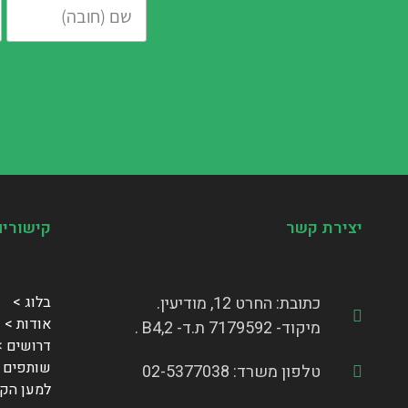
יצירת קשר
קישורים
כתובת: החרט 12, מודיעין.
בלוג >
אודות >
מיקוד- 7179592 ת.ד- B4,2 .
דרושים >
שותפים ע
טלפון משרד: 02-5377038
למען הקה