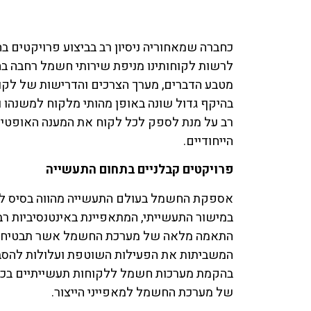
כחברה שמאחוריה ניסיון רב בביצוע פרויקטים בה
לרשות לקוחותינו מניפת שירותי חשמל רחבה ב
מטבע הדברים, מערך הצרכים והדרישות של לקו
בהיקף גדול שונה באופן מהותי מלקוח למשנהו ונ
רב על מנת לספק לכל לקוח את המענה האופטימ
הייחודיים.
פרויקטים קבלניים בתחום התעשייה
אספקת החשמל בעולם התעשייה מהווה בסיס להלי
במישור התעשייתי, המתאפיינת באינטנסיביות רב
התאמה מלאה של מערכת החשמל אשר תבטיח שי
המשביתות את הפעילות השוטפת ועלולות להסב נז
בהקמת מערכות חשמל ללקוחות תעשייתיים בכל 
של מערכת החשמל למאפייני הייצור.