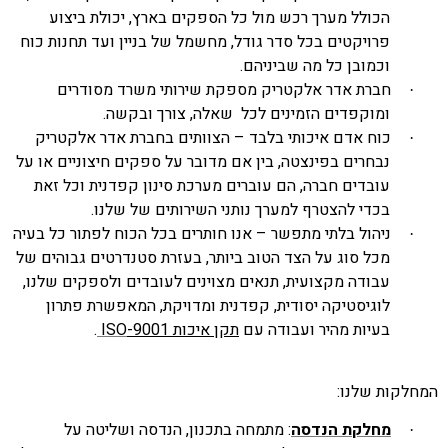
הכולל מערך רכש מול כל הספקים בארץ, יכולת ביצוע
פרויקטים בכל סדר גודל, מחשמל של בניין ועד תחנות כוח
וכמובן כל מה שביניהם.
חברת אדר אלקטריק מספקת שירותי משרד מסודרים
·
ומוקפדים הזמינים לכל שאלה, צורך ובקשה.
כוח אדם איכותי בלבד – הצוותים בחברת אדר אלקטריק
·
נבחרים בפינצטה, בין אם מדובר על ספקים חיצוניים או על
עובדים חברה, הם עוברים מערכת סינון קפדנית וכל זאת
בכדי להצטרף למערך נותני השירותים של שלנו.
ניהול בלתי מתפשר – אנו חותרים בכל הכוח לפתור כל בעיה
·
מכל סוג על הצד הטוב ביותר, בעזרת סטנדרטים גבוהים של
עבודה מקצועית, תנאים מצוינים לעובדים ולספקים שלנו,
לוגיסטיקה יסודית, קפדנית ומדויקת, המאפשרת פתרון
בעיות מהיר ועבודה עם
תקן איכות 9001-
ISO
.
לקות שלנו:
מחלקת הנדסה
: מתמחה בתכנון, הנדסה ושליטה על
·