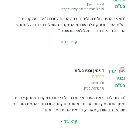
סלבה חנקין
מנהל מחלקת מתקנים ובקרה
"תאגיד המים של ירושלים, רוצה להודות לחברת "אדר אלקטריק"
בע"מ אשר מספקת לנו שרותי אחזקת - חשמל ובקרה בכלל מתקני
החברה הרגישים כבר מעל לשלוש שנים."
קרא עוד >
ד.ימין ובניו בע"מ





ורד שחם
מהנדסת בניין
"ברצוני להביע את הערכתי לחברה על ביצוע פרויקטים במגוון אתרים
ומתן שרות מקצועי ואיכותי אשר סיפקתם לחברתנו בהקמת מערכות
חשמל, תקשורת, תאורה, קריאת אחות וגילוי אש."
קרא עוד >