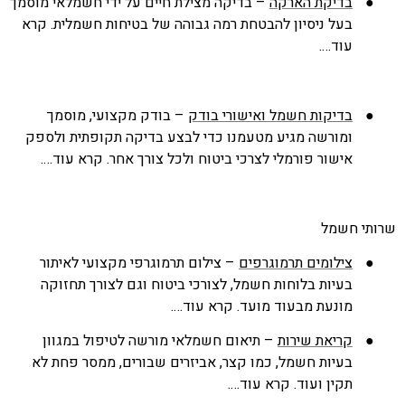
●
בדיקת הארקה
– בדיקה מצילת חיים על ידי חשמלאי מוסמך
בעל ניסיון להבטחת רמה גבוהה של בטיחות חשמלית. קרא
עוד….
●
בדיקות חשמל ואישורי בודק
– בודק מקצועי, מוסמך
ומורשה מגיע מטעמנו כדי לבצע בדיקה תקופתית ולספק
אישור פורמלי לצרכי ביטוח ולכל צורך אחר. קרא עוד….
תי חשמל
●
צילומים תרמוגרפים
– צילום תרמוגרפי מקצועי לאיתור
בעיות בלוחות חשמל, לצורכי ביטוח וגם לצורך תחזוקה
מונעת מבעוד מועד. קרא עוד….
●
קריאת שירות
– תיאום חשמלאי מורשה לטיפול במגוון
בעיות חשמל, כמו קצר, אביזרים שבורים, ממסר פחת לא
תקין ועוד. קרא עוד….