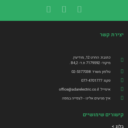
ירת קשר
כתובת: החרט 12, מודיעין.
מיקוד- 7179592 ת.ד- B4,2 .
טלפון משרד: 02-5377038
פקס: 077-4701777
אימייל: office@adarelectric.co.il
איך מגיעים אלינו - לצפייה במפה
שורים שימושיים
ג >