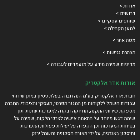
ות >
שים >
פים עסקיים >
ן הקהילה >
 אתר >
רת נגישות >
ניות שמירת מידע על מועמדים לעבודה >
דות אדר אלקטריק
ת אדר אלקטריק בע"מ הנה חברה בעלת ניסיון במתן שירותי
דות חשמל ללקוחות מן המגזר הפרטי, העסקי והציבורי. החברה
קת שירותי התקנה, תחזוקה ובקרה למערכות שונות, תוך
ת דגש מיוחד על התאמה אישית לצרכי הלקוח, שמירה על
חות המערכות וכן הקפדה על יעילות פעולות המערכות
סכון באנרגיה, על ידי תאורה חסכונית וחשמל ירוק…